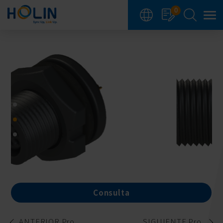
Panel de gestión de cookies
0
Consulta
ANTERIOR Pro.
SIGUIENTE Pro.