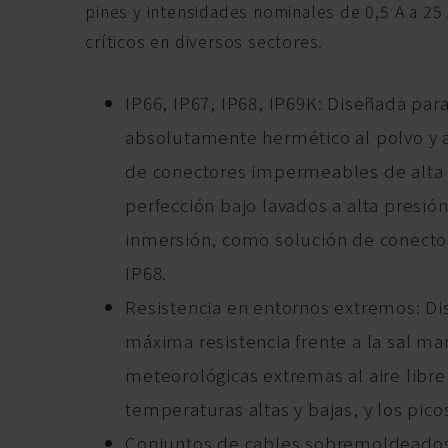
pines y intensidades nominales de 0,5 A a 25
críticos en diversos sectores.
IP66, IP67, IP68, IP69K: Diseñada par
absolutamente hermético al polvo y 
de conectores impermeables de alta 
perfección bajo lavados a alta presió
inmersión, como solución de conector
IP68.
Resistencia en entornos extremos: Di
máxima resistencia frente a la sal mar
meteorológicas extremas al aire libre
temperaturas altas y bajas, y los pico
Conjuntos de cables sobremoldeados