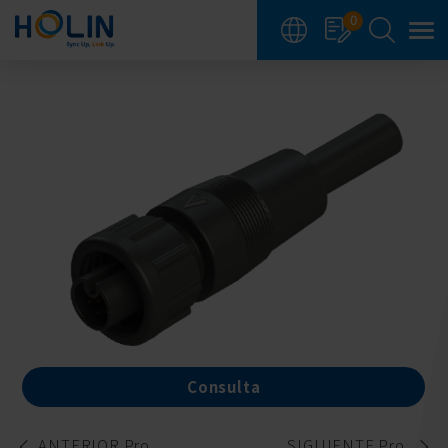
Panel de gestión de cookies
0
Consulta
ANTERIOR Pro.
SIGUIENTE Pro.