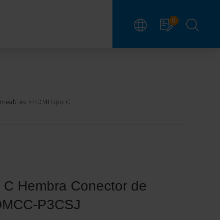
0
rmeables
HDMI tipo C
o C Hembra Conector de
HDMCC-P3CSJ