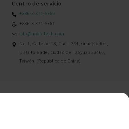
Centro de servicio
+886-3-371-5760
+886-3-371-5761
info@holin-tech.com
No.1, Callejón 18, Carril 364, Guangfu Rd.,
Distrito Bade,
ciudad de Taoyuan
33460
,
Taiwán. (República de China)
sitio