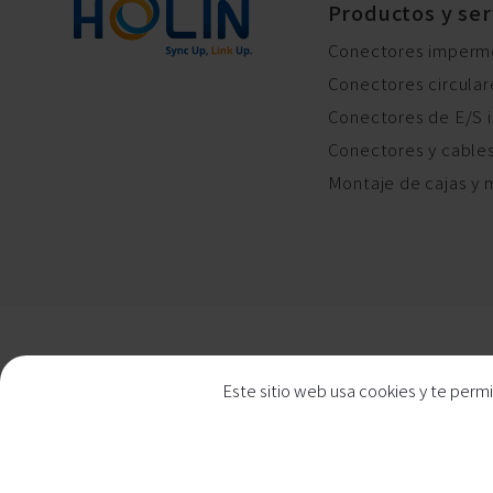
Productos y ser
Conectores imperme
Conectores circula
Conectores de E/S 
Conectores y cabl
Montaje de cajas y 
Este sitio web usa cookies y te permi
Dere