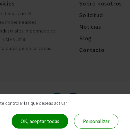
vicios
Sobre nosotros
ables serie M
Solicitud
res impermeables
Noticias
industriales impermeables
Blog
es NMEA 2000
molduras personalizadas
Contacto
te controlar las que deseas activar
chos de autor © 2022
HTP ASIA TECNOLOGÍA CO., LTD.
|
Mapa del 
Reservados todos los derechos.
OK, aceptar todas
Personalizar