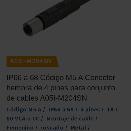
A05I-M204SN
IP66 a 68 Código M5 A Conector
hembra de 4 pines para conjunto
de cables A05I-M204SN
Código M5 A
IP66 a 68
4 pines
1A
60 VCA o CC
Montaje de cable
Femenino
roscado
Metal