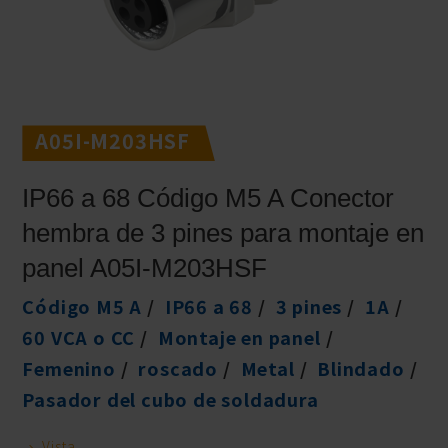
A05I-M203HSF
IP66 a 68 Código M5 A Conector
hembra de 3 pines para montaje en
panel A05I-M203HSF
Código M5 A
IP66 a 68
3 pines
1A
60 VCA o CC
Montaje en panel
Femenino
roscado
Metal
Blindado
Pasador del cubo de soldadura
Vista