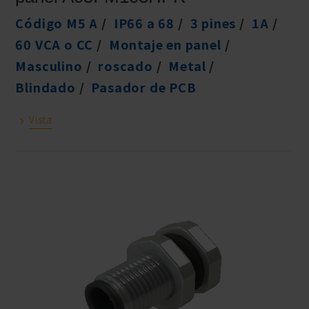
Código M5 A
IP66 a 68
3 pines
1A
60 VCA o CC
Montaje en panel
Masculino
roscado
Metal
Blindado
Pasador de PCB
Vista