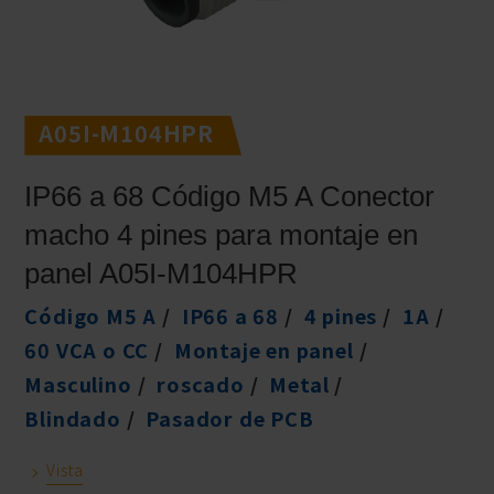
A05I-M104HPR
IP66 a 68 Código M5 A Conector
macho 4 pines para montaje en
panel A05I-M104HPR
Código M5 A
IP66 a 68
4 pines
1A
60 VCA o CC
Montaje en panel
Masculino
roscado
Metal
Blindado
Pasador de PCB
Vista