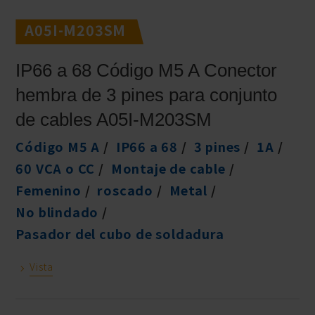
A05I-M203SM
IP66 a 68 Código M5 A Conector
hembra de 3 pines para conjunto
de cables A05I-M203SM
Código M5 A
IP66 a 68
3 pines
1A
60 VCA o CC
Montaje de cable
Femenino
roscado
Metal
No blindado
Pasador del cubo de soldadura
Vista