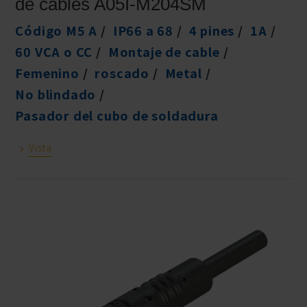
de cables A05I-M204SM
Código M5 A
IP66 a 68
4 pines
1A
60 VCA o CC
Montaje de cable
Femenino
roscado
Metal
No blindado
Pasador del cubo de soldadura
Vista