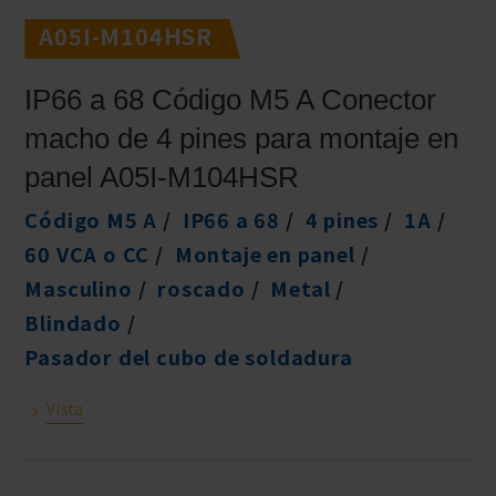
A05I-M104HSR
IP66 a 68 Código M5 A Conector
macho de 4 pines para montaje en
panel A05I-M104HSR
Código M5 A
IP66 a 68
4 pines
1A
60 VCA o CC
Montaje en panel
Masculino
roscado
Metal
Blindado
Pasador del cubo de soldadura
Vista