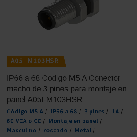
A05I-M103HSR
IP66 a 68 Código M5 A Conector
macho de 3 pines para montaje en
panel A05I-M103HSR
Código M5 A
IP66 a 68
3 pines
1A
60 VCA o CC
Montaje en panel
Masculino
roscado
Metal