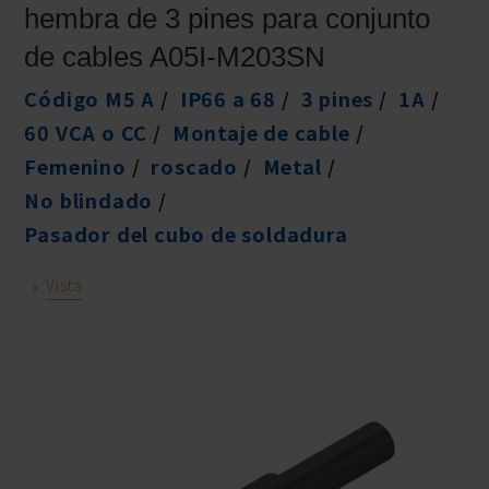
hembra de 3 pines para conjunto
de cables A05I-M203SN
Código M5 A
IP66 a 68
3 pines
1A
60 VCA o CC
Montaje de cable
Femenino
roscado
Metal
No blindado
Pasador del cubo de soldadura
Vista