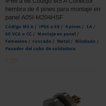
IP66 a 68 Código M5 A Conector
hembra de 4 pines para montaje en
panel A05I-M204HSF
Código M5 A
IP66 a 68
4 pines
1A
60 VCA o CC
Montaje en panel
Femenino
roscado
Metal
Blindado
Pasador del cubo de soldadura
Vista