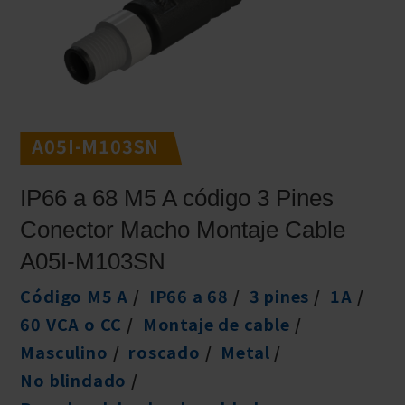
A05I-M103SN
IP66 a 68 M5 A código 3 Pines
Conector Macho Montaje Cable
A05I-M103SN
Código M5 A
IP66 a 68
3 pines
1A
60 VCA o CC
Montaje de cable
Masculino
roscado
Metal
No blindado