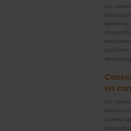
Los conect
para soport
exteriores.
climas difí
telecomunic
confían en
meteorológ
Conect
en con
Los conecto
fiable en c
superior, 
temperatura