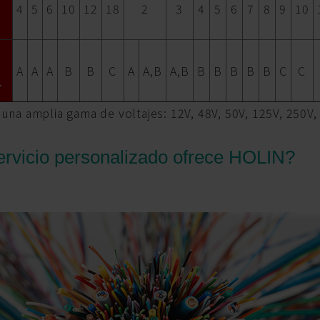
4
5
6
10
12
18
2
3
4
5
6
7
8
9
10
A
A
A
B
B
C
A
A,B
A,B
B
B
B
B
B
C
C
r
na amplia gama de voltajes: 12V, 48V, 50V, 125V, 250V,
rvicio personalizado ofrece HOLIN?