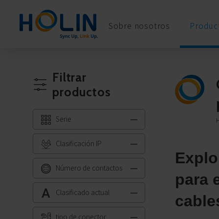
Panel de gestión de cookies
Sobre nosotros
Product
Filtrar
productos
Serie
Clasificación IP
Explo
Número de contactos
para 
Clasificado actual
cable
tipo de conector