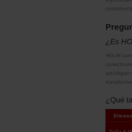
consistente
Pregun
¿Es HOL
HOLIN cuent
conectores
satisfagan 
transforman
¿Qué ta
Dimensi
Talla A (