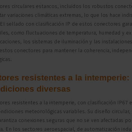
ores circulares estancos, incluidos los robustos cone
ar variaciones climáticas extremas, lo que los hace indi
 El sellado con clasificación IP de estos conectores gar
ciles, como fluctuaciones de temperatura, humedad y exp
aciones, los sistemas de iluminación y las instalacion
 estos conectores para mantener la coherencia, indepe
icas.
ores resistentes a la intemperie
diciones diversas
res resistentes a la intemperie, con clasificación IP67 
ondiciones meteorológicas variables. Su diseño circular
garantiza conexiones seguras que no se ven afectadas p
. En los sectores aeroespacial, de automatización indu