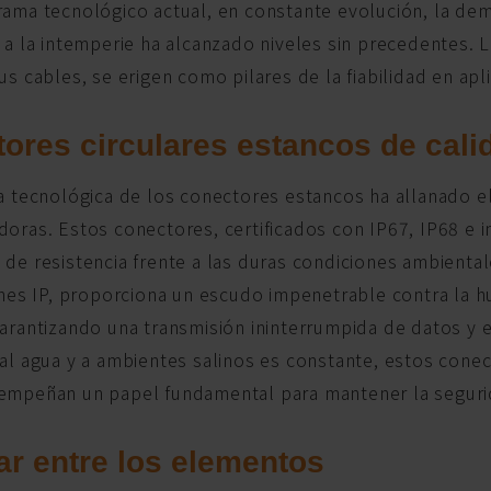
rama tecnológico actual, en constante evolución, la de
 a la intemperie ha alcanzado niveles sin precedentes. 
us cables, se erigen como pilares de la fiabilidad en apli
ores circulares estancos de calid
la tecnológica de los conectores estancos ha allanado e
oras. Estos conectores, certificados con IP67, IP68 e inc
de resistencia frente a las duras condiciones ambientales
iones IP, proporciona un escudo impenetrable contra la
arantizando una transmisión ininterrumpida de datos y e
 al agua y a ambientes salinos es constante, estos cone
empeñan un papel fundamental para mantener la seguri
r entre los elementos