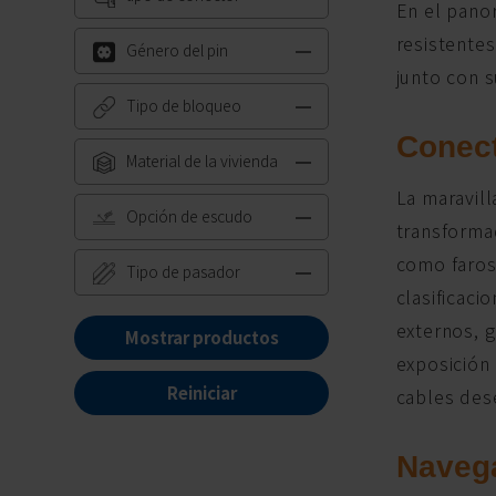
En el pano
resistentes
Género del pin
junto con s
Tipo de bloqueo
Conect
Material de la vivienda
La maravil
Opción de escudo
transformad
como faros 
Tipo de pasador
clasificac
externos, g
Mostrar productos
exposición
Reiniciar
cables des
Navega