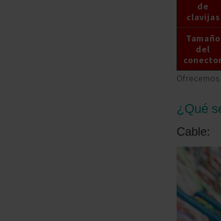
de
clavijas
Tamaño
del
conecto
Ofrecemos u
¿Qué se
Cable: