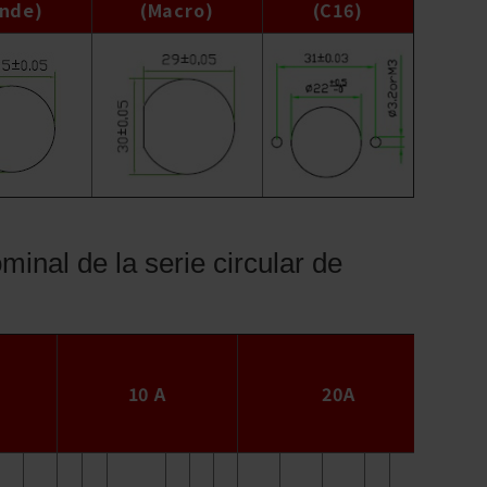
ande)
(Macro)
(C16)
minal de la serie circular de
10 A
20A