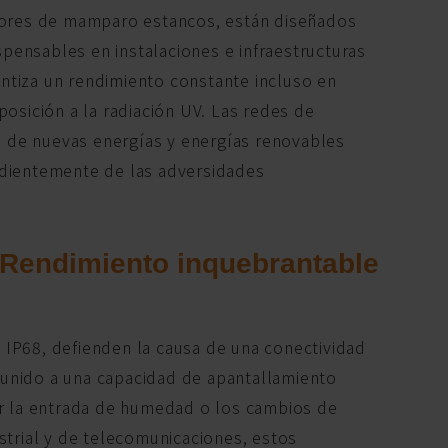
ctores de mamparo estancos, están diseñados
spensables en instalaciones e infraestructuras
antiza un rendimiento constante incluso en
osición a la radiación UV. Las redes de
es de nuevas energías y energías renovables
ndientemente de las adversidades
: Rendimiento inquebrantable
e IP68, defienden la causa de una conectividad
, unido a una capacidad de apantallamiento
or la entrada de humedad o los cambios de
strial y de telecomunicaciones, estos