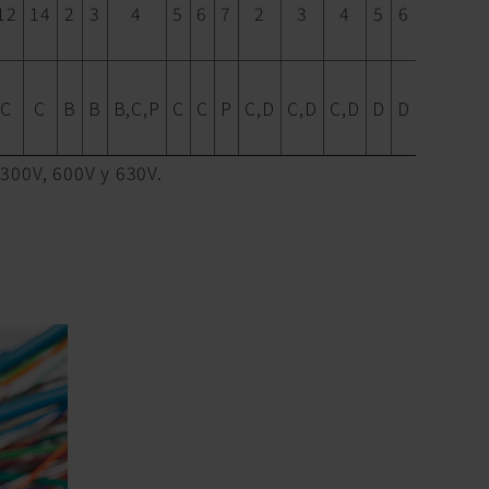
12
14
2
3
4
5
6
7
2
3
4
5
6
7
C
C
B
B
B,C,P
C
C
P
C,D
C,D
C,D
D
D
D
 300V, 600V y 630V.