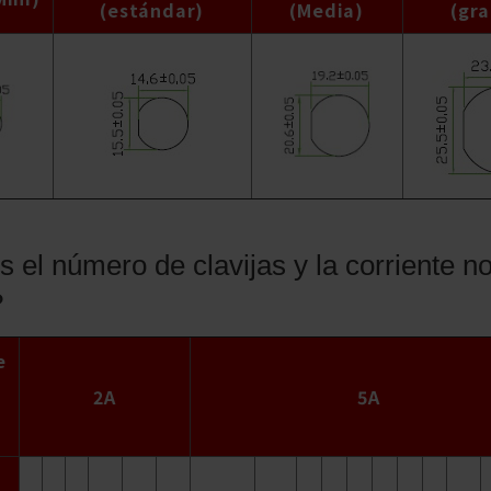
(estándar)
(Media)
(gr
 el número de clavijas y la corriente no
?
e
2A
5A