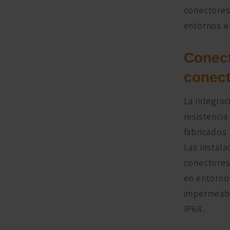
conectores 
entornos en
Conect
conect
La integrac
resistencia
fabricados 
Las instala
conectores
en entornos
impermeabl
IP68.