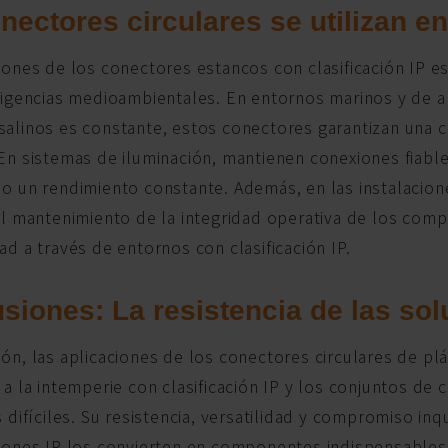
nectores circulares se utilizan en
iones de los conectores estancos con clasificación IP e
xigencias medioambientales. En entornos marinos y de a
salinos es constante, estos conectores garantizan una c
En sistemas de iluminación, mantienen conexiones fiabl
do un rendimiento constante. Además, en las instalaci
 el mantenimiento de la integridad operativa de los com
ad a través de entornos con clasificación IP.
siones: La resistencia de las so
ón, las aplicaciones de los conectores circulares de pl
 a la intemperie con clasificación IP y los conjuntos de
s difíciles. Su resistencia, versatilidad y compromiso i
ciones IP los convierten en componentes indispensables 