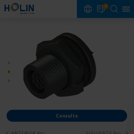
Panel de gestión de cookies
0
Consulta
ANTERIOR Pro.
SIGUIENTE Pro.