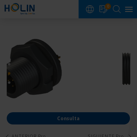
Panel de gestión de cookies
0
Consulta
ANTERIOR Pro.
SIGUIENTE Pro.