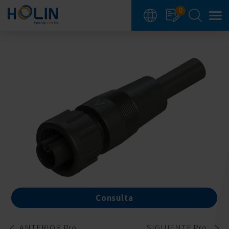
Panel de gestión de cookies
0
Consulta
ANTERIOR Pro.
SIGUIENTE Pro.