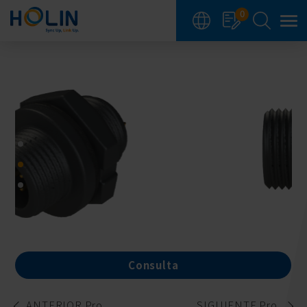
Panel de gestión de cookies
0
Consulta
ANTERIOR Pro.
SIGUIENTE Pro.