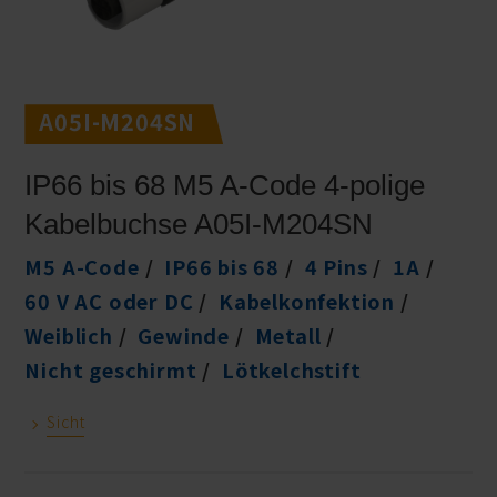
A05I-M204SN
IP66 bis 68 M5 A-Code 4-polige
Kabelbuchse A05I-M204SN
M5 A-Code
IP66 bis 68
4 Pins
1A
60 V AC oder DC
Kabelkonfektion
Weiblich
Gewinde
Metall
Nicht geschirmt
Lötkelchstift
Sicht