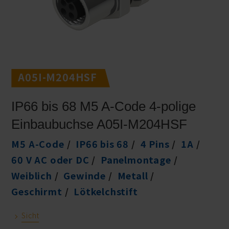
A05I-M204HSF
IP66 bis 68 M5 A-Code 4-polige
Einbaubuchse A05I-M204HSF
M5 A-Code
IP66 bis 68
4 Pins
1A
60 V AC oder DC
Panelmontage
Weiblich
Gewinde
Metall
Geschirmt
Lötkelchstift
Sicht