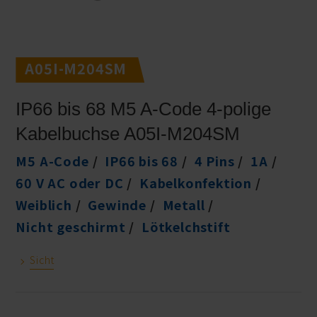
A05I-M204SM
IP66 bis 68 M5 A-Code 4-polige
Kabelbuchse A05I-M204SM
M5 A-Code
IP66 bis 68
4 Pins
1A
60 V AC oder DC
Kabelkonfektion
Weiblich
Gewinde
Metall
Nicht geschirmt
Lötkelchstift
Sicht