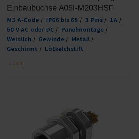
Einbaubuchse A05I-M203HSF
M5 A-Code
IP66 bis 68
3 Pins
1A
60 V AC oder DC
Panelmontage
Weiblich
Gewinde
Metall
Geschirmt
Lötkelchstift
Sicht