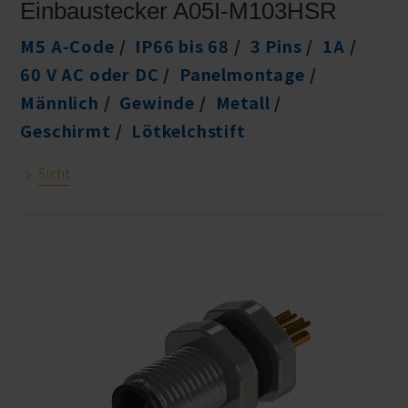
Einbaustecker A05I-M103HSR
M5 A-Code
IP66 bis 68
3 Pins
1A
60 V AC oder DC
Panelmontage
Männlich
Gewinde
Metall
Geschirmt
Lötkelchstift
Sicht