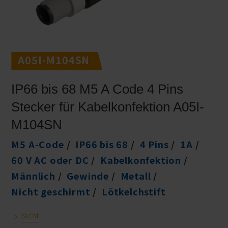
A05I-M104SN
IP66 bis 68 M5 A Code 4 Pins
Stecker für Kabelkonfektion A05I-
M104SN
M5 A-Code
IP66 bis 68
4 Pins
1A
60 V AC oder DC
Kabelkonfektion
Männlich
Gewinde
Metall
Nicht geschirmt
Lötkelchstift
Sicht