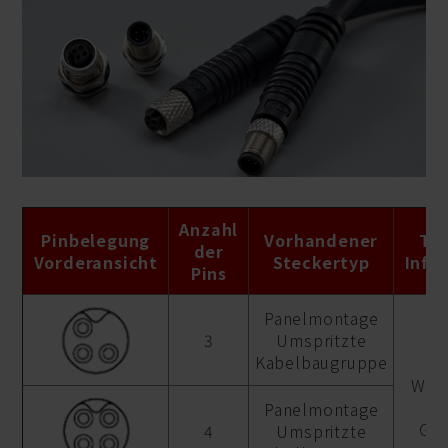
Anzahl
Pinbelegung
Vorhandener
Te
der
Vorderansicht
Steckertyp
Info
Pins
Panelmontage
3
Umspritzte
Kabelbaugruppe
Wec
Panelmontage
Gle
4
Umspritzte