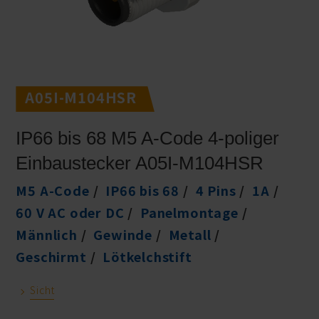
A05I-M104HSR
IP66 bis 68 M5 A-Code 4-poliger
Einbaustecker A05I-M104HSR
M5 A-Code
IP66 bis 68
4 Pins
1A
60 V AC oder DC
Panelmontage
Männlich
Gewinde
Metall
Geschirmt
Lötkelchstift
Sicht