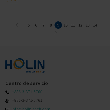
5
6
7
8
9
10
11
12
13
14
Centro de servicio
+886-3-371-5760
+886-3-371-5761
info@holin-tech.com