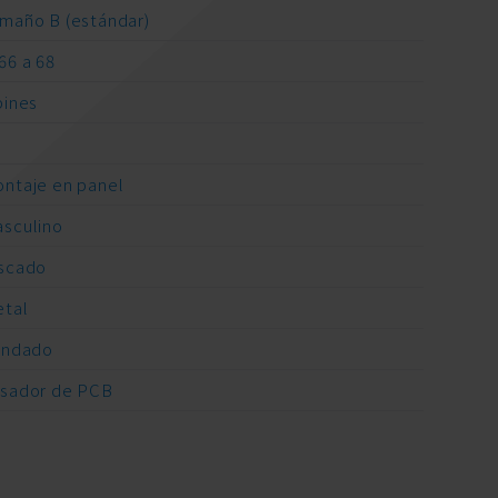
maño B (estándar)
66 a 68
pines
A
ntaje en panel
sculino
scado
tal
indado
sador de PCB