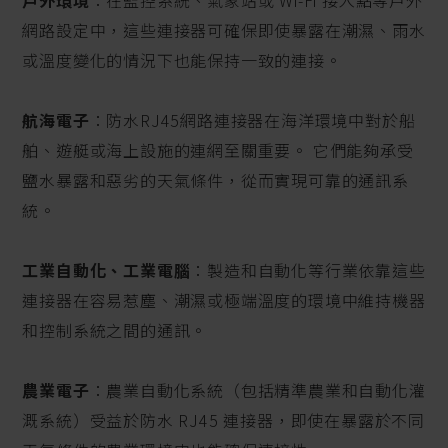
戶外環境
：在監控系統、氣象站或 Wi-Fi 接入點等戶外
網路設定中，這些連接器可確保即使暴露在潮濕、雨水
或溫度變化的情況下也能保持一致的連接。
航海電子
：防水RJ45網路連接器在海洋環境中對於船
舶、遊艇或海上設施的連網至關重要。 它們能夠承受
鹽水暴露和惡劣的天氣條件，從而實現可靠的通訊系
統。
工業自動化、工業電腦
：製造和自動化等行業依靠這些
連接器在容易惹塵、潮濕或極端溫度的環境中維持機器
和控制系統之間的通訊。
農業電子
：農業自動化系統（包括精準農業和自動化灌
溉系統）受益於防水 RJ45 連接器，即使在暴露於不同