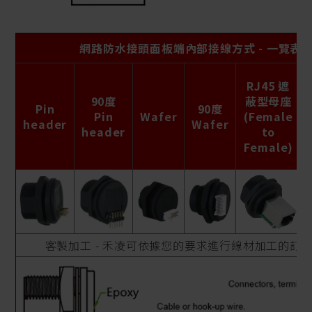
網路防水接頭面板端內部接線方式 - 一覽表
RJ45 遮
90度
蔽型母座
Pin
90度
Pin
Wafer
(Female
header
Wafer
header
to
Female)
客製加工 - 禾凌可依據您的要求進行線材加工的訂