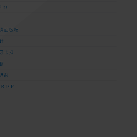
Pins
A
備面板端
針
牙卡扣
膠
遮蔽
CB DIP