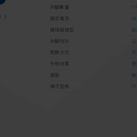
針腳數量
7 
個
額定電流
5
連接器類型
設
針腳性別
公
對鎖方式
半
外殼材質
塑
遮蔽
無
端子型態
P