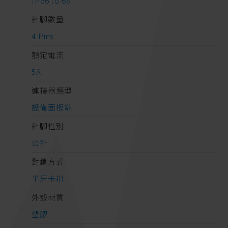
IP66 to 68
針腳數量
4 Pins
額定電流
5A
連接器類型
設備面板端
針腳性別
公針
對鎖方式
半牙卡扣
外殼材質
塑膠