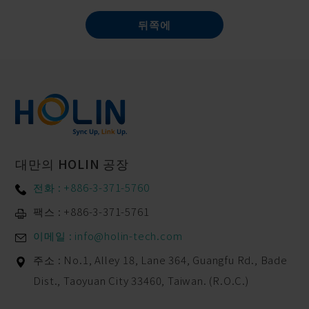
뒤쪽에
대만의 HOLIN 공장
전화 : +886-3-371-5760
팩스 : +886-3-371-5761
이메일 : info@holin-tech.com
주소 :
No.1, Alley 18, Lane 364, Guangfu Rd.,
Bade
Dist.,
Taoyuan City
33460
,
Taiwan. (R.O.C.)