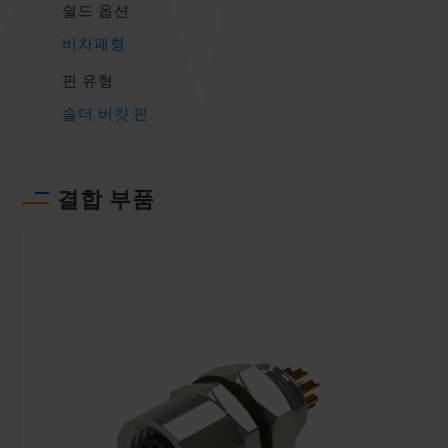
쉴드 옵션
비차폐형
핀 유형
솔더 버킷 핀
결합 부품