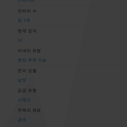
IP66~68
연락처 수
핀 3개
현재 정격
3A
커넥터 유형
현장 부착 가능
핀의 성별
남성
잠금 유형
스레드
주택의 재료
금속