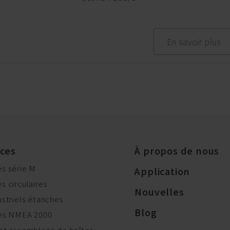
En savoir plus
ices
À propos de nous
s série M
Application
 circulaires
Nouvelles
striels étanches
Blog
les NMEA 2000
et assemblage de boîtes