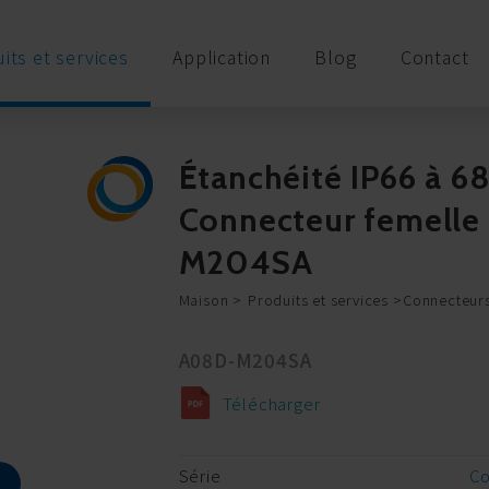
its et services
Application
Blog
Contact
Étanchéité IP66 à 6
Connecteur femelle à
M204SA
Maison
Produits et services
Connecteurs
A08D-M204SA
Télécharger
Série
C