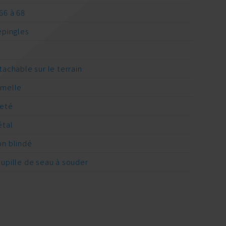
66 à 68
épingles
A
tachable sur le terrain
melle
leté
tal
n blindé
upille de seau à souder