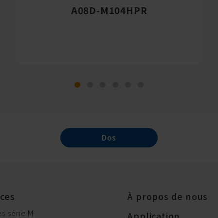
A08D-M104HPR
Dos
ices
À propos de nous
s série M
Application