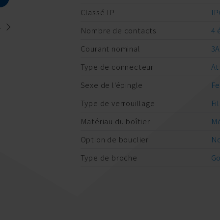
Classé IP
IP
.
Nombre de contacts
4 
Courant nominal
3
Type de connecteur
At
Sexe de l'épingle
Fe
Type de verrouillage
Fi
Matériau du boîtier
Mé
Option de bouclier
No
Type de broche
Go