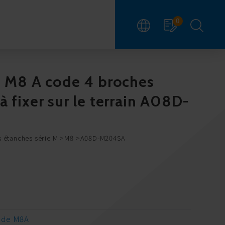
0
8 M8 A code 4 broches
 fixer sur le terrain A08D-
 étanches série M
M8
A08D-M204SA
ode M8A