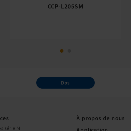
CCP-L205SM
Dos
ices
À propos de nous
s série M
Application