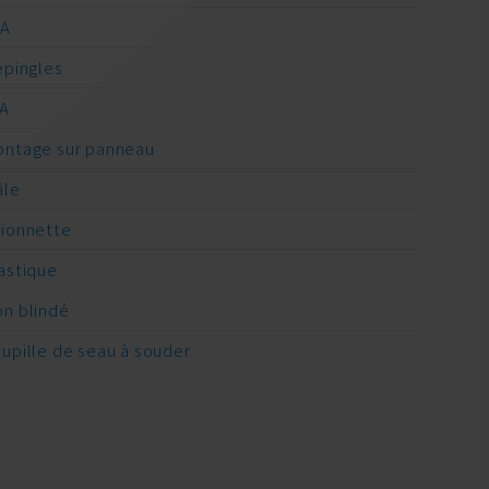
/A
épingles
A
ntage sur panneau
âle
ïonnette
astique
n blindé
upille de seau à souder